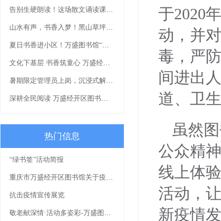
于202
告别生硬朗读！这场散文诵读课带你读出文字细腻感
山水有声，书香入梦！黑山草坪展演精彩绽放
动，并
夏日书香进小区！万盛图书馆“清凉一夏”流动阅读活动等你来打卡
毒，严
文化下基层 书香筑童心 万盛经开区图书馆公益讲座《我有一个梦想》走进社区
间进出
暑期限定管理员上岗，沉浸式解锁书香假期
道、卫
深耕全民阅读 万盛经开区图书馆《让我们一起读书吧》书香课堂顺利开展
虽然图
热门信息
公众精
“绿书签”活动简报
线上体验
重庆市万盛经开区图书馆关于疫情防控期间免费开放的通知
活动，
抗击疫情宣传展览
新疫情
敬老献深情·活动多姿彩-万盛图书馆敬老月文化下乡活动浓情上演