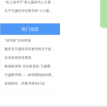
“长江读书节”第七届讲书人大赛 线下读书分享会
关于万盛经开区图书馆“小小图书管理员”社会实践活动报名截止的通知
热门信息
“绿书签”活动简报
重庆市万盛经开区图书馆关于疫情防控期间免费开放的通知
抗击疫情宣传展览
敬老献深情·活动多姿彩-万盛图书馆敬老月文化下乡活动浓情上演
万盛图书馆——疫情期间如何缓解焦虑
疫情防控，区图书馆在行动