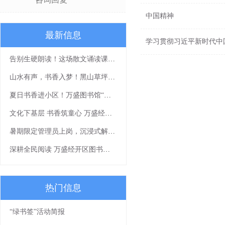
中国精神
最新信息
学习贯彻习近平新时代中
告别生硬朗读！这场散文诵读课带你读出文字细腻感
山水有声，书香入梦！黑山草坪展演精彩绽放
夏日书香进小区！万盛图书馆“清凉一夏”流动阅读活动等你来打卡
文化下基层 书香筑童心 万盛经开区图书馆公益讲座《我有一个梦想》走进社区
暑期限定管理员上岗，沉浸式解锁书香假期
深耕全民阅读 万盛经开区图书馆《让我们一起读书吧》书香课堂顺利开展
热门信息
“绿书签”活动简报