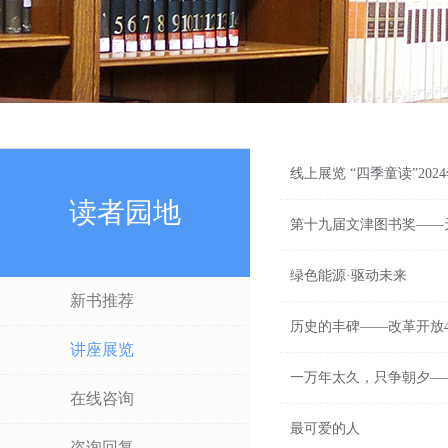
线上展览 “四季童读”20
读者园地
第十九届文津图书奖——
绿色能源·驱动未来
新书推荐
历史的丰碑——改革开放
讲座展览
一万年太久，只争朝夕—
在线咨询
最可爱的人
咨询回复