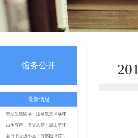
馆务公开
2
最新信息
告别生硬朗读！这场散文诵读课带你读出文字细腻感
山水有声，书香入梦！黑山草坪展演精彩绽放
夏日书香进小区！万盛图书馆“清凉一夏”流动阅读活动等你来打卡