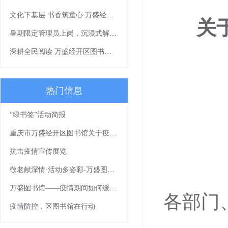
文化下基层 书香筑童心 万盛经开区图书馆公益讲座《我有一个梦想》走进社区
关
暑期限定管理员上岗，沉浸式解锁书香假期
深耕全民阅读 万盛经开区图书馆《让我们一起读书吧》书香课堂顺利开展
热门信息
“绿书签”活动简报
重庆市万盛经开区图书馆关于疫情防控期间免费开放的通知
抗击疫情宣传展览
敬老献深情·活动多姿彩-万盛图书馆敬老月文化下乡活动浓情上演
万盛图书馆——疫情期间如何缓解焦虑
各部门
疫情防控，区图书馆在行动