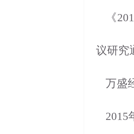
《2
议研究
万盛
201